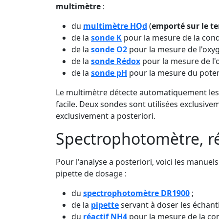
multimètre
:
du
multimètre HQd
(
emporté sur le te
de la
sonde K
pour la mesure de la condu
de la
sonde O2
pour la mesure de l'oxyg
de la
sonde Rédox
pour la mesure de l'
de la
sonde pH
pour la mesure du potent
Le multimètre détecte automatiquement les s
facile. Deux sondes sont utilisées exclusivem
exclusivement a posteriori.
Spectrophotomètre, réa
Pour l'analyse a posteriori, voici les manuels 
pipette de dosage :
du
spectrophotomètre DR1900
;
de la
pipette
servant à doser les échantil
du
réactif NH4
pour la mesure de la co